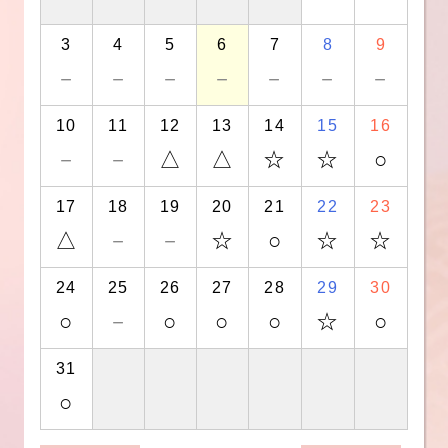
3
4
5
6
7
8
9
－
－
－
－
－
－
－
10
11
12
13
14
15
16
－
－
△
△
☆
☆
○
17
18
19
20
21
22
23
△
－
－
☆
○
☆
☆
24
25
26
27
28
29
30
○
－
○
○
○
☆
○
31
○