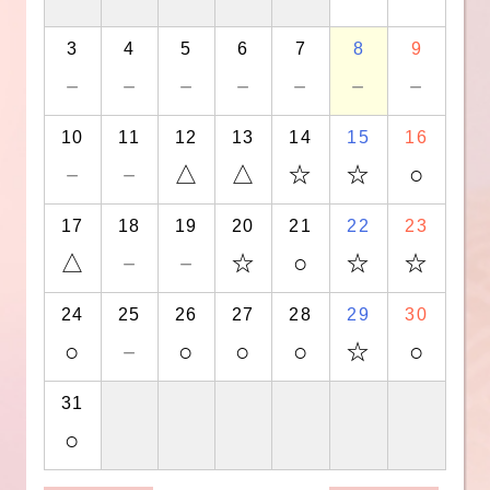
3
4
5
6
7
8
9
－
－
－
－
－
－
－
10
11
12
13
14
15
16
－
－
△
△
☆
☆
○
17
18
19
20
21
22
23
△
－
－
☆
○
☆
☆
24
25
26
27
28
29
30
○
－
○
○
○
☆
○
31
○