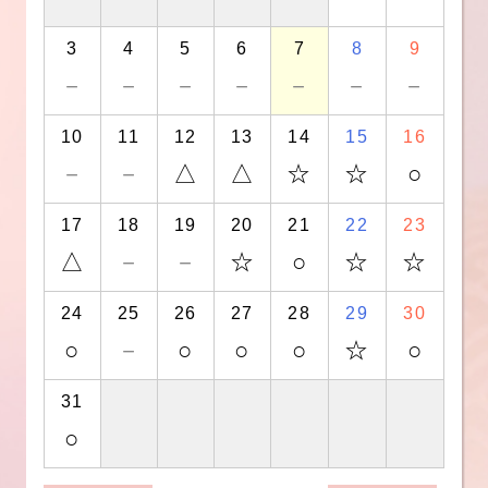
3
4
5
6
7
8
9
－
－
－
－
－
－
－
10
11
12
13
14
15
16
－
－
△
△
☆
☆
○
17
18
19
20
21
22
23
△
－
－
☆
○
☆
☆
24
25
26
27
28
29
30
○
－
○
○
○
☆
○
31
○