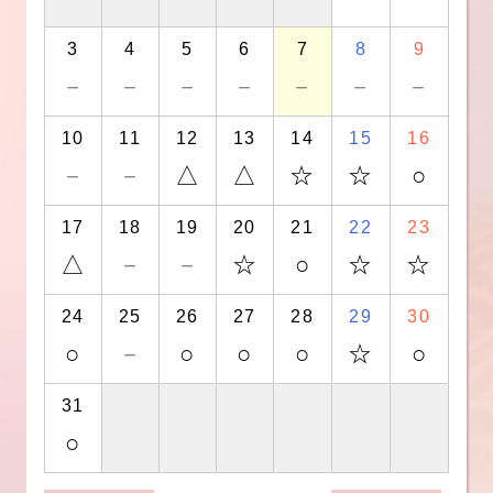
3
4
5
6
7
8
9
－
－
－
－
－
－
－
10
11
12
13
14
15
16
－
－
△
△
☆
☆
○
17
18
19
20
21
22
23
△
－
－
☆
○
☆
☆
24
25
26
27
28
29
30
○
－
○
○
○
☆
○
31
○