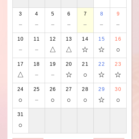
3
4
5
6
7
8
9
－
－
－
－
－
－
－
10
11
12
13
14
15
16
－
－
△
△
☆
☆
○
17
18
19
20
21
22
23
△
－
－
☆
○
☆
☆
24
25
26
27
28
29
30
○
－
○
○
○
☆
○
31
○