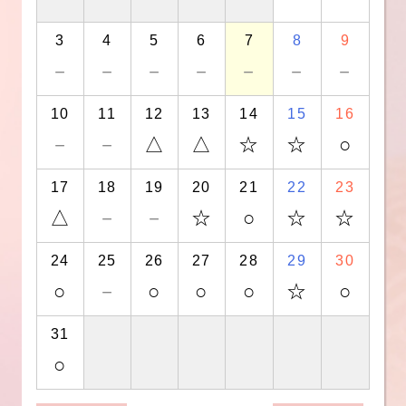
3
4
5
6
7
8
9
－
－
－
－
－
－
－
10
11
12
13
14
15
16
－
－
△
△
☆
☆
○
17
18
19
20
21
22
23
△
－
－
☆
○
☆
☆
24
25
26
27
28
29
30
○
－
○
○
○
☆
○
31
○