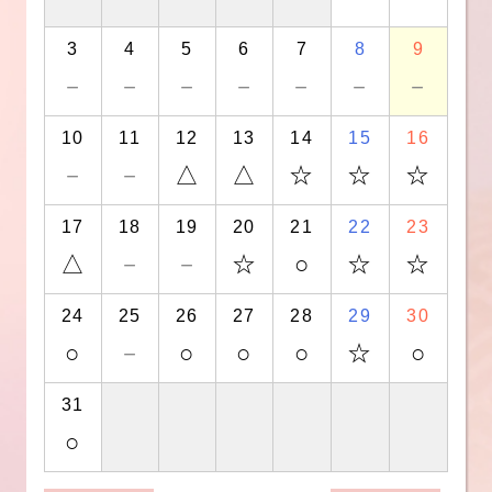
3
4
5
6
7
8
9
－
－
－
－
－
－
－
10
11
12
13
14
15
16
－
－
△
△
☆
☆
☆
17
18
19
20
21
22
23
△
－
－
☆
○
☆
☆
24
25
26
27
28
29
30
○
－
○
○
○
☆
○
31
○