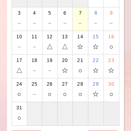
3
4
5
6
7
8
9
－
－
－
－
－
－
－
10
11
12
13
14
15
16
－
－
△
△
☆
☆
○
17
18
19
20
21
22
23
△
－
－
☆
○
☆
☆
24
25
26
27
28
29
30
○
－
○
○
○
☆
○
31
○